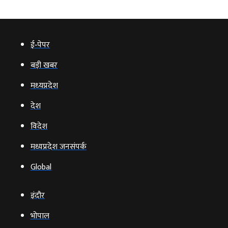
ई‑पेपर
बड़ी खबर
मध्‍यप्रदेश
देश
विदेश
मध्यप्रदेश जनसंपर्क
Global
इंदौर
भोपाल