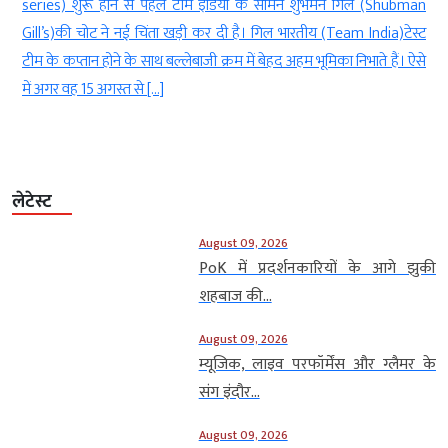
series) शुरू होने से पहले टीम इंडिया के सामने शुभमन गिल (Shubman
wic
Gill’s)की चोट ने नई चिंता खड़ी कर दी है। गिल भारतीय (Team India)टेस्ट
श्र
टीम के कप्तान होने के साथ बल्लेबाजी क्रम में बेहद अहम भूमिका निभाते हैं। ऐसे
पोस्
में अगर वह 15 अगस्त से […]
के म
लेटेस्ट
August 09, 2026
PoK में प्रदर्शनकारियों के आगे झुकी
शहबाज की...
August 09, 2026
म्यूजिक, लाइव परफॉर्मेंस और ग्लैमर के
संग इंदौर...
August 09, 2026