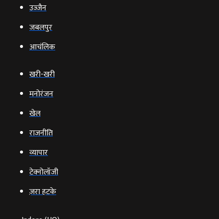
उज्‍जैन
जबलपुर
आचंलिक
खरी-खरी
मनोरंजन
खेल
राजनीति
व्‍यापार
टेक्‍नोलॉजी
ज़रा हटके