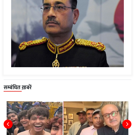
सम्बंधित ख़बरें