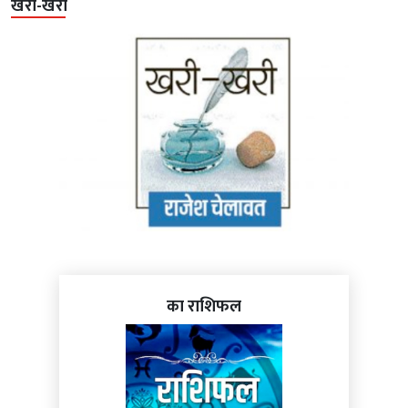
खरी-खरी
का राशिफल