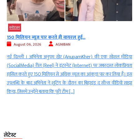
मनोरंजन
150 मिलियन व्यूज पार करते ही वायरल हुई...
August 06, 2026
AGNIBAN
र
नई दिल्ली । अभिनेता अनुपम खेर (AnupamKher) की एक सोशल मीडिया
े
(SocialMedia) रील (Reel) ने इंटरनेट (Internet) पर जबरदस्त लोकप्रियता
w
हासिल करते हुए 150 मिलियन से अधिक व्यूज का आंकड़ा पार कर लिया है। इस
ए
उपलब्धि के बाद अभिनेता ने शूटिंग के दौरान का बिहाइंड द सीन्स वीडियो साझा
किया, जिसमें उन्होंने बताया कि पूरी टीम […]
लेटेस्ट