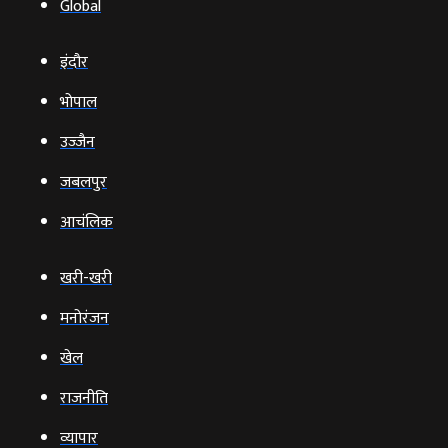
Global
इंदौर
भोपाल
उज्‍जैन
जबलपुर
आचंलिक
खरी-खरी
मनोरंजन
खेल
राजनीति
व्‍यापार