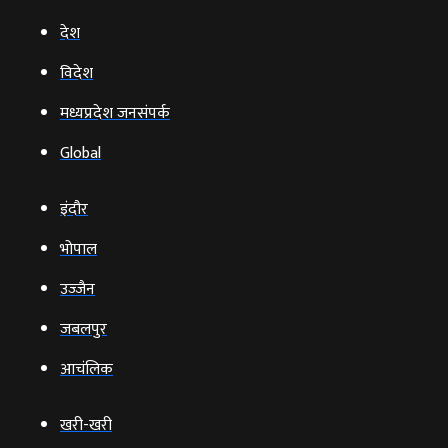
देश
विदेश
मध्यप्रदेश जनसंपर्क
Global
इंदौर
भोपाल
उज्‍जैन
जबलपुर
आचंलिक
खरी-खरी