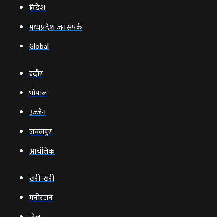
विदेश
मध्यप्रदेश जनसंपर्क
Global
इंदौर
भोपाल
उज्‍जैन
जबलपुर
आचंलिक
खरी-खरी
मनोरंजन