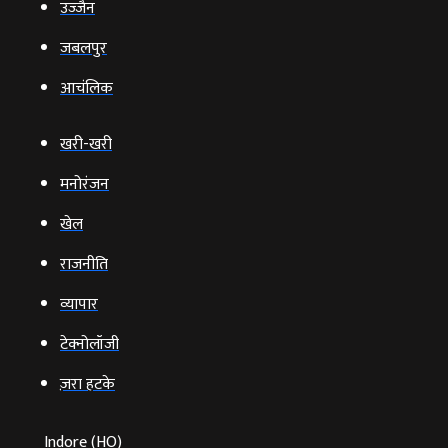
उज्‍जैन
जबलपुर
आचंलिक
खरी-खरी
मनोरंजन
खेल
राजनीति
व्‍यापार
टेक्‍नोलॉजी
ज़रा हटके
Indore (HO)