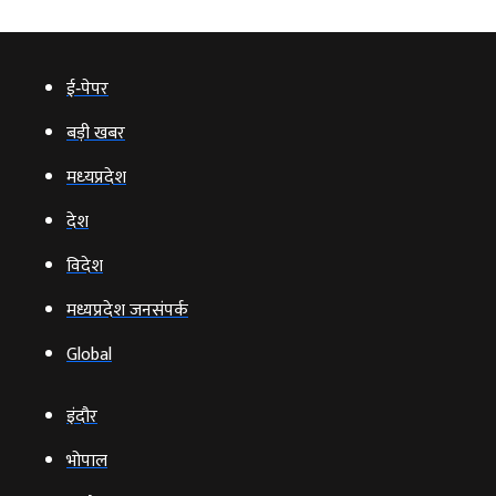
ई‑पेपर
बड़ी खबर
मध्‍यप्रदेश
देश
विदेश
मध्यप्रदेश जनसंपर्क
Global
इंदौर
भोपाल