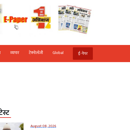
ि
व्‍यापार
टेक्‍नोलॉजी
Global
ई-पेपर
टेस्ट
August 08, 2026