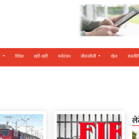
र
विदेश
खरी-खरी
मनोरंजन
जीवनशैली
खेल
राजनीत
ले