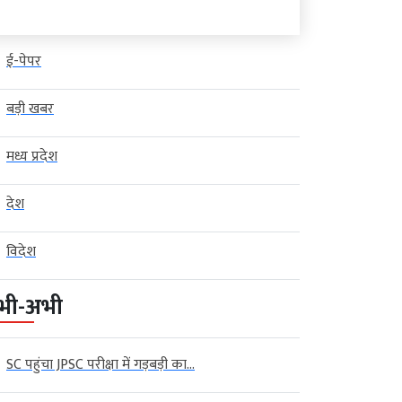
ई-पेपर
बड़ी खबर
मध्य प्रदेश
देश
विदेश
भी-अभी
SC पहुंचा JPSC परीक्षा में गड़बड़ी का...