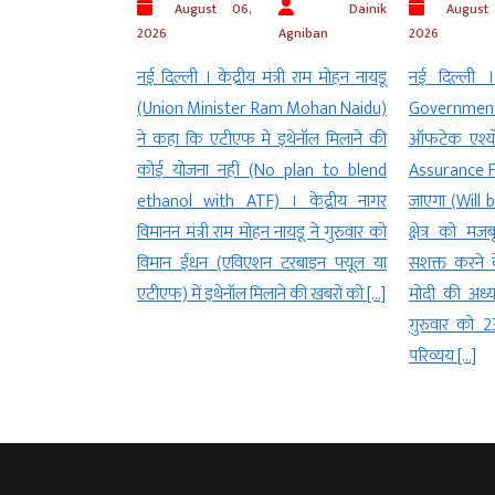
Dainik
August 06,
Dainik
August 06,
ban
2026
Agniban
2026
ारद्वाज (AAP
नई दिल्ली । केंद्रीय मंत्री राम मोहन नायडू
नई दिल्ली । केन्द
) ने कहा कि
(Union Minister Ram Mohan Naidu)
Government) ने
 वितरित की जा
ने कहा कि एटीएफ में इथेनॉल मिलाने की
ऑफटेक एश्योरेंस ढ
ree of cost
कोई योजना नहीं (No plan to blend
Assurance Framew
in Delhi)
ethanol with ATF) । केंद्रीय नागर
जाएगा (Will be Est
नियमितता हुई
विमानन मंत्री राम मोहन नायडू ने गुरुवार को
क्षेत्र को मजबूत ब
ities in
विमान ईंधन (एविएशन टरबाइन फ्यूल या
सशक्त करने के उद्देश्य 
) । दिल्ली
एटीएफ) में इथेनॉल मिलाने की खबरों को […]
मोदी की अध्यक्षता में 
त की […]
गुरुवार को 23,731
परिव्यय […]