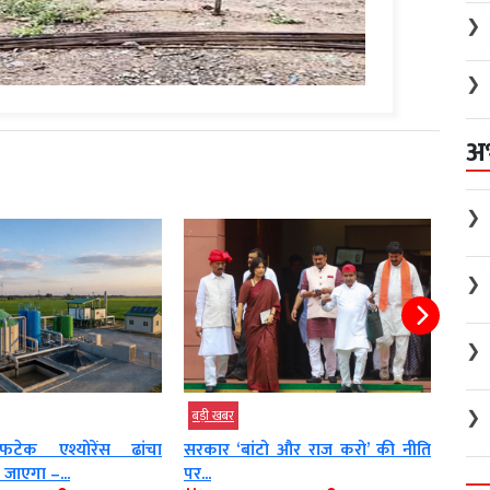
❯
❯
अ
❯
❯
❯
❯
बड़ी खबर
बड़ी खबर
श्योरेंस ढांचा
सरकार ‘बांटो और राज करो’ की नीति
कांग्रेस स
 –...
पर...
निकाला विरो