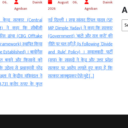
Dainik
August 06,
Dainik
Augus
A
Agniban
2026
Agniban
2026
्र सरकार (Central
नई दिल्ली । सपा सांसद डिंपल यादव (​​SP
नई दिल्ली । 
Arc
 कहा कि सीबीजी
MP Dimple Yadav) ने कहा कि सरकार
MPs) ने संस
ांचा (CBG Offtake
(Government) ‘बांटो और राज करो’ की
Complex) व
ork) स्थापित किया
नीति पर चल रही है (Is following ‘Divide
Protest Mar
ablished) । बायोगैस
and Rule’ Policy) । समाजवादी पार्टी
के दौरान गुरुव
नाने और किसानों को
(सपा) के सांसदों ने केंद्र और उत्तर प्रदेश
ने केंद्र सर
से प्रधानमंत्री नरेंद्र
सरकार पर आरोप लगाते हुए कहा है कि
किया। कांग्रेस
केंद्रीय मंत्रिमंडल ने
सरकार जानबूझकर ऐसे मुद्दे […]
अमित शाह से क
 करोड़ रुपए के कुल