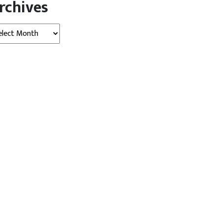
rchives
hives