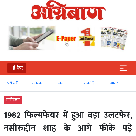
ई-पेपर
खरी-खरी
मनोरंजन
खेल
राजनीति
व्‍यापार
मनोरंजन
1982 फिल्मफेयर में हुआ बड़ा उलटफेर,
नसीरुद्दीन शाह के आगे फीके पड़े