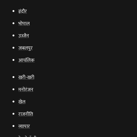
इंदौर
भोपाल
उज्‍जैन
जबलपुर
आचंलिक
खरी-खरी
मनोरंजन
खेल
राजनीति
व्‍यापार