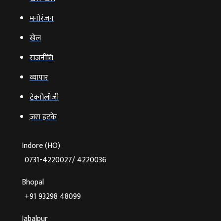
मनोरंजन
खेल
राजनीति
व्‍यापार
टेक्‍नोलॉजी
ज़रा हटके
Indore (HO)
0731-4220027/ 4220036
Bhopal
+91 93298 48099
Jabalpur