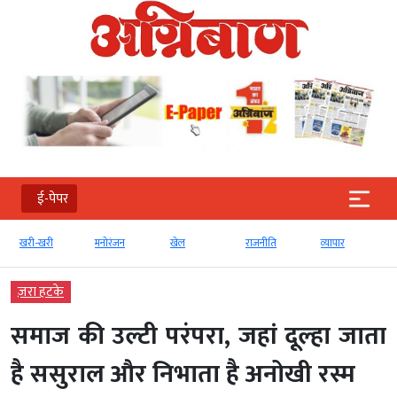
ई-पेपर
खरी-खरी
मनोरंजन
खेल
राजनीति
व्‍यापार
ज़रा हटके
समाज की उल्टी परंपरा, जहां दूल्हा जाता
है ससुराल और निभाता है अनोखी रस्म