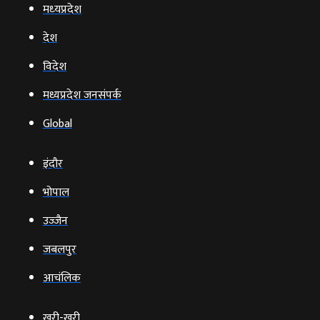
मध्‍यप्रदेश
देश
विदेश
मध्यप्रदेश जनसंपर्क
Global
इंदौर
भोपाल
उज्‍जैन
जबलपुर
आचंलिक
खरी-खरी