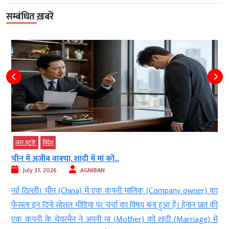
सम्बंधित ख़बरें
ज़रा हटके
विदेश
चीन में अजीब वाक्‍या, शादी में मां को...
July 31, 2026
AGNIBAN
स
नई दिल्ली। चीन (China) में एक कंपनी मालिक (Company owner) का
ं
फैसला इन दिनों सोशल मीडिया पर चर्चा का विषय बना हुआ है। हेनान प्रांत की
य
एक कंपनी के चेयरमैन ने अपनी मां (Mother) को शादी (Marriage) में