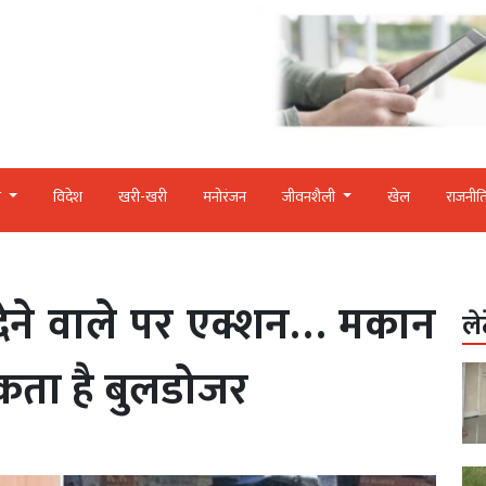
र
विदेश
खरी-खरी
मनोरंजन
जीवनशैली
खेल
राजनीत
ेने वाले पर एक्शन… मकान
ले
कता है बुलडोजर