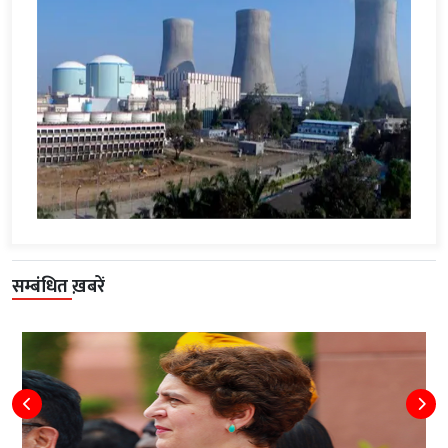
सम्बंधित ख़बरें