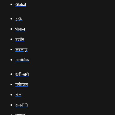
Global
इंदौर
भोपाल
उज्‍जैन
जबलपुर
आचंलिक
खरी-खरी
मनोरंजन
खेल
राजनीति