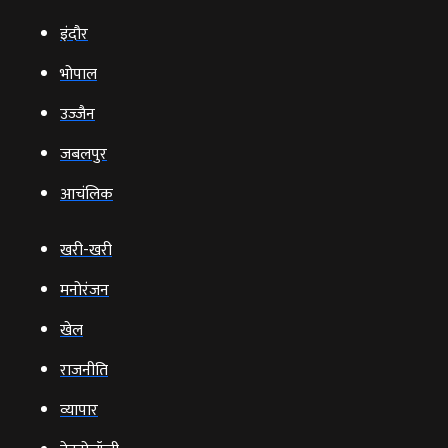
इंदौर
भोपाल
उज्‍जैन
जबलपुर
आचंलिक
खरी-खरी
मनोरंजन
खेल
राजनीति
व्‍यापार