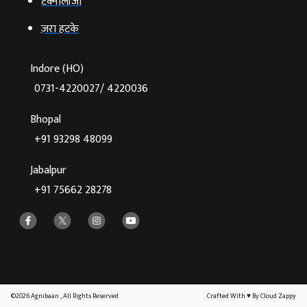
टेक्‍नोलॉजी
ज़रा हटके
Indore (HO)
0731-4220027/ 4220036
Bhopal
+91 93298 48099
Jabalpur
+91 75662 28278
©2026 Agnibaan , All Rights Reserved
Crafted With
♥
By Cloud Zappy