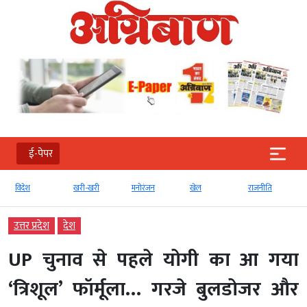
ई-पेपर
विदेश
खरी-खरी
मनोरंजन
खेल
राजनीति
उत्तर प्रदेश
देश
UP चुनाव से पहले योगी का आ गया
‘त्रिशूल’ फॉर्मूला… गरजे बुलडोजर और