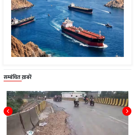
सम्बंधित ख़बरें