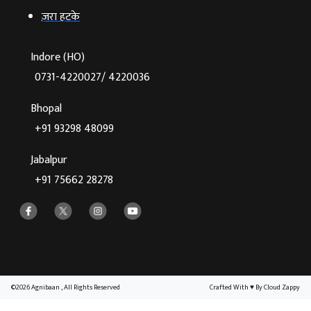
ज़रा हटके
Indore (HO)
0731-4220027/ 4220036
Bhopal
+91 93298 48099
Jabalpur
+91 75662 28278
©2026 Agnibaan , All Rights Reserved
Crafted With
♥
By Cloud Zappy