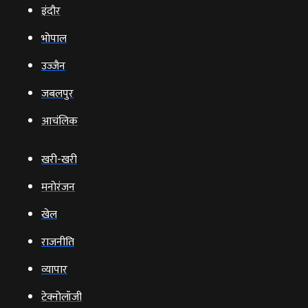
इंदौर
भोपाल
उज्‍जैन
जबलपुर
आचंलिक
खरी-खरी
मनोरंजन
खेल
राजनीति
व्‍यापार
टेक्‍नोलॉजी