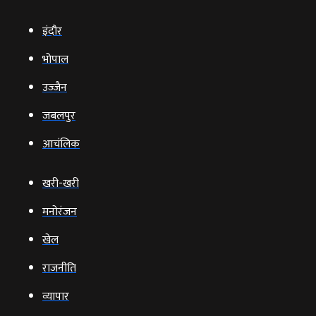
इंदौर
भोपाल
उज्‍जैन
जबलपुर
आचंलिक
खरी-खरी
मनोरंजन
खेल
राजनीति
व्‍यापार