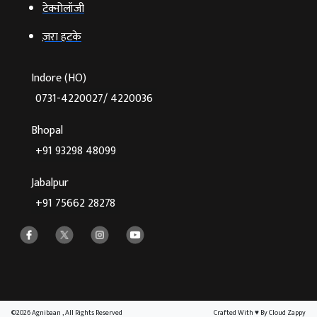
टेक्‍नोलॉजी
ज़रा हटके
Indore (HO)
0731-4220027/ 4220036
Bhopal
+91 93298 48099
Jabalpur
+91 75662 28278
©2026 Agnibaan , All Rights Reserved
Crafted With
♥
By Cloud Zappy