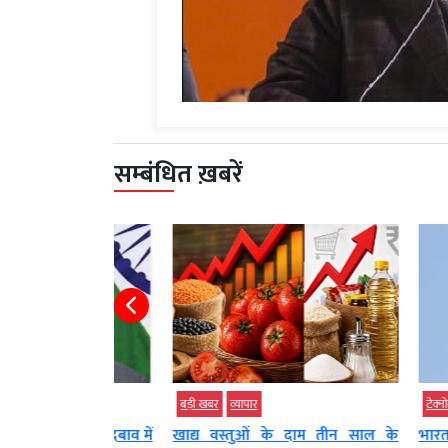
सम्बंधित ख़बरें
बड़ी खबर
व्‍यापार
टेक्‍नोलॉजी
बड़
ठजोड़ के दबाव में
खाद्य वस्तुओं के दाम तीन साल के
भारत ने फ्रांस