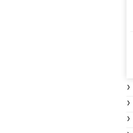
❯
❯
❯