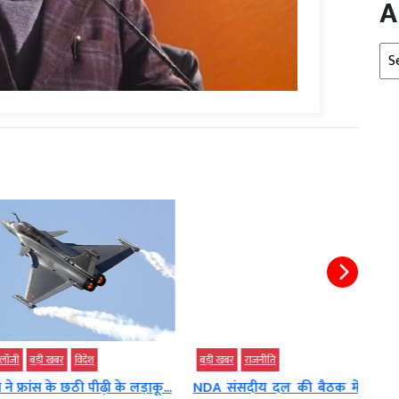
A
Arc
ी खबर
विदेश
बड़ी खबर
राजनीति
बड़ी 
 के छठी पीढ़ी के लड़ाकू...
NDA संसदीय दल की बैठक में पहली
धनबा