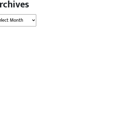
rchives
hives
खबर
बड़ी खबर
व्‍यापार
द में जमीन धंसने से 10 घर
पेट्रोल-डीजल के दाम कब घटेंगे? केंद्रीय