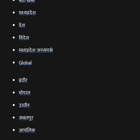
बड़ी खबर
मध्‍यप्रदेश
देश
विदेश
मध्यप्रदेश जनसंपर्क
Global
इंदौर
भोपाल
उज्‍जैन
जबलपुर
आचंलिक