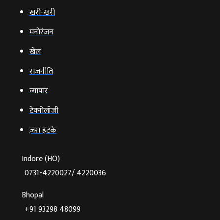
खरी-खरी
मनोरंजन
खेल
राजनीति
व्‍यापार
टेक्‍नोलॉजी
ज़रा हटके
Indore (HO)
0731-4220027/ 4220036
Bhopal
+91 93298 48099