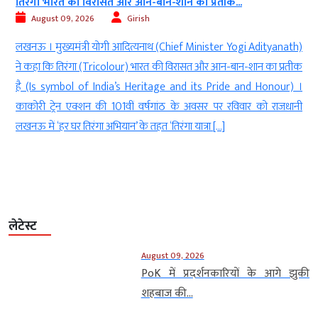
ा प्रतीक...
देश में आदिवासी समाज के साथ ही सबसे...
August 09, 2026
Girish
 Minister Yogi Adityanath)
नई दिल्ली । आप संयोजक अरविंद केजरीवाल 
ासत और आन-बान-शान का प्रतीक
Kejriwal) ने कहा कि देश में आदिवासी समाज (T
 its Pride and Honour) ।
Country) के साथ ही सबसे ज्यादा अन्याय हु
 अवसर पर रविवार को राजधानी
Injustice) । दुनियाभर के आदिवासी समुदायों के 
यात्रा […]
उनकी संस्कृति, भाषा और परंपराओं का सम्मान करने क
लेटेस्ट
August 09, 2026
PoK में प्रदर्शनकारियों के आगे झुकी
शहबाज की...