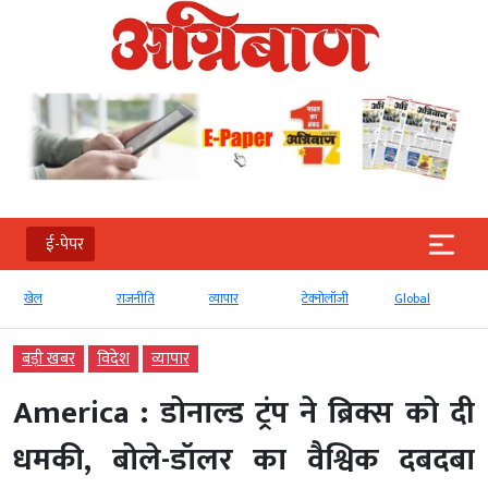
ई-पेपर
राजनीति
व्‍यापार
टेक्‍नोलॉजी
Global
ई-पेपर
बड़ी खबर
विदेश
व्‍यापार
America : डोनाल्ड ट्रंप ने ब्रिक्स को दी
धमकी, बोले-डॉलर का वैश्विक दबदबा