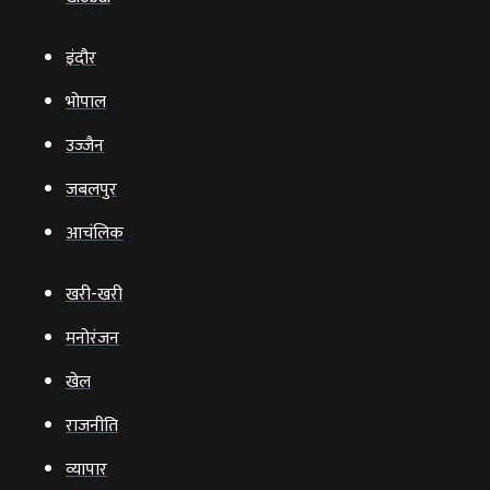
इंदौर
भोपाल
उज्‍जैन
जबलपुर
आचंलिक
खरी-खरी
मनोरंजन
खेल
राजनीति
व्‍यापार