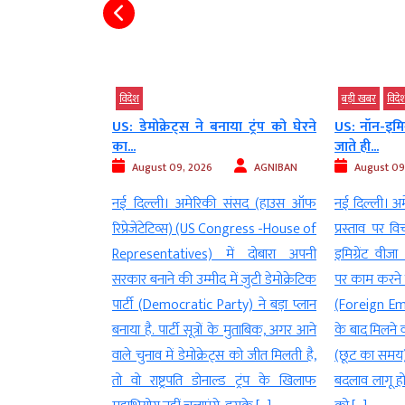
बड़ी खबर
विदेश
व्‍यापार
विदेश
ाया ट्रंप को घेरने
US: नॉन-इमिग्रेंट वीजा वालों को नौकरी
ब्रिटिश कोल
जाते ही...
भीषण आग,...
AGNIBAN
August 09, 2026
AGNIBAN
August 09
ी संसद (हाउस ऑफ
नई दिल्ली। अमेरिका (America) एक ऐसे
ओटावा। कनाडा 
 Congress -House of
प्रस्ताव पर विचार कर रहा है जिससे नॉन-
कोलंबिया में 
में दोबारा अपनी
इमिग्रेंट वीजा (Non-Immigrant Visa)
के कारण पूरे 
में जुटी डेमोक्रेटिक
पर काम करने वाले कुछ विदेशी कर्मचारियों
दिया गया है
rty) ने बड़ा प्लान
(Foreign Employees) को नौकरी छूटने
रिहायशी इलाक
ं के मुताबिक, अगर आने
के बाद मिलने वाला 60 दिन का ग्रेस पीरियड
समुदायों पर खत
ट्स को जीत मिलती है,
(छूट का समय) खत्म हो सकता है. अगर यह
प्रेस कॉन्फ्रेंस 
ल्ड ट्रंप के खिलाफ
बदलाव लागू होता है, तो प्रभावित कर्मचारियों