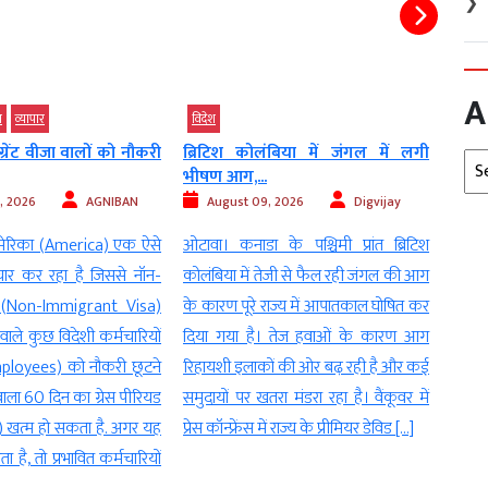
❯
A
विदेश
बड़ी 
ंबिया में जंगल में लगी
होर्मुज पर ईरान ने बढ़ाया दबाव, ओमान
अंतरि
Arc
से...
की...
, 2026
Digvijay
August 09, 2026
AGNIBAN
Au
के पश्चिमी प्रांत ब्रिटिश
नई दिल्ली ।होर्मुज जलडमरूमध्य (Strait
वॉशिं
तेजी से फैल रही जंगल की आग
Of Hormuz) को लेकर ईरान (Iran) और
निष्क
राज्य में आपातकाल घोषित कर
अमेरिका (America) के बीच तनाव बना
इस्ते
। तेज हवाओं के कारण आग
हुआ है। इसी बीच ईरान के इस्लामिक
टकराव 
ों की ओर बढ़ रही है और कई
रिवोल्यूशनरी गार्ड कॉर्प्स (Islamic
अंतरि
रा मंडरा रहा है। वैंकूवर में
Revolutionary Guard Corps) यानी
लिए खत
में राज्य के प्रीमियर डेविड […]
आईआरजीसी (IRGC) ने स्पष्ट किया है कि
कंपन
इस महत्वपूर्ण समुद्री मार्ग को दोबारा तभी
कारोब