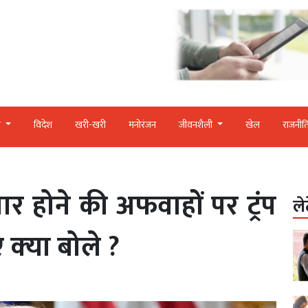
र
विदेश
खरी-खरी
मनोरंजन
जीवनशैली
खेल
राजनीत
 होने की अफवाहों पर ट्रंप
ले
्‍या बोले ?