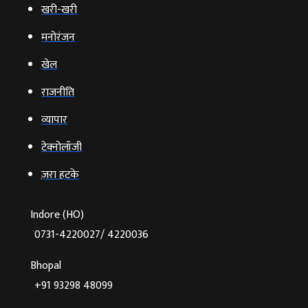
खरी-खरी
मनोरंजन
खेल
राजनीति
व्‍यापार
टेक्‍नोलॉजी
ज़रा हटके
Indore (HO)
0731-4220027/ 4220036
Bhopal
+91 93298 48099