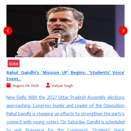
Global
Rahul Gandhi’s ‘Mission UP’ Begins: ‘Students’ Voice’
Event...
August 08, 2026
Kalyan Singh
d
New Delhi: With the 2027 Uttar Pradesh Assembly elections
s
approaching, Congress leader and Leader of the Opposition
s
Rahul Gandhi is stepping up efforts to strengthen the party’s
e
connect with young voters. On Saturday, Gandhi is scheduled
n
to visit Prayagraj for the Congress’s ‘Students’ Voice’