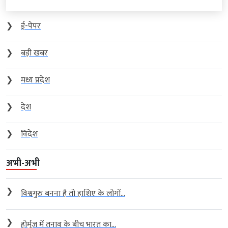
❯
ई-पेपर
❯
बड़ी खबर
❯
मध्य प्रदेश
❯
देश
❯
विदेश
अभी-अभी
❯
विश्वगुरु बनना है तो हाशिए के लोगों...
❯
होर्मुज में तनाव के बीच भारत का...