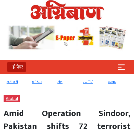
ई-पेपर
खरी-खरी
मनोरंजन
खेल
राजनीति
व्‍यापार
Global
Amid Operation Sindoor,
Pakistan shifts 72 terrorist