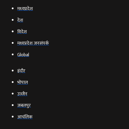
मध्‍यप्रदेश
देश
विदेश
मध्यप्रदेश जनसंपर्क
Global
इंदौर
भोपाल
उज्‍जैन
जबलपुर
आचंलिक