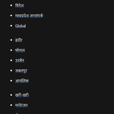
विदेश
मध्यप्रदेश जनसंपर्क
Global
इंदौर
भोपाल
उज्‍जैन
जबलपुर
आचंलिक
खरी-खरी
मनोरंजन