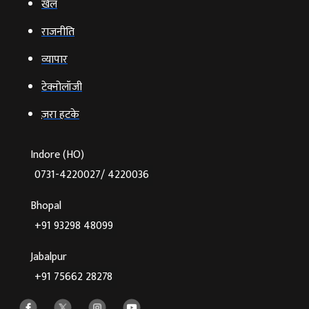
खेल
राजनीति
व्‍यापार
टेक्‍नोलॉजी
ज़रा हटके
Indore (HO)
0731-4220027/ 4220036
Bhopal
+91 93298 48099
Jabalpur
+91 75662 28278