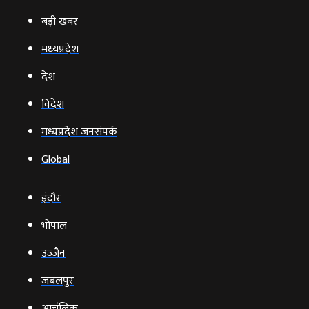
बड़ी खबर
मध्‍यप्रदेश
देश
विदेश
मध्यप्रदेश जनसंपर्क
Global
इंदौर
भोपाल
उज्‍जैन
जबलपुर
आचंलिक