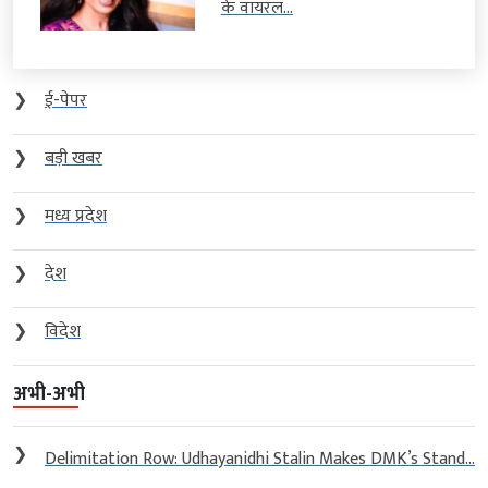
के वायरल...
❯
ई-पेपर
❯
बड़ी खबर
❯
मध्य प्रदेश
❯
देश
❯
विदेश
अभी-अभी
❯
Delimitation Row: Udhayanidhi Stalin Makes DMK’s Stand...