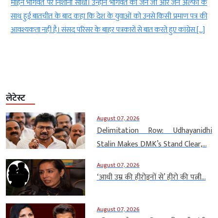
ी और जेन अल्फा के
2005 के फैसले के खिलाफ दायर अंतिम अपील को भी खारिज
िसी प्रमाण पत्र की
इसके साथ ही भारत के सबसे चर्चित और लंबे समय तक चलने वाले
े हुए कांग्रेस […]
मामलों में से एक बोफोर्स कांड का कानूनी अध्याय हमेशा के लिए 
लेटेस्ट
August 07, 2026
Delimitation Row: Udhayanidhi
Stalin Makes DMK’s Stand Clear,...
August 07, 2026
‘आधी उम्र की हीरोइनों से’ हीरो की पत्नी...
August 07, 2026