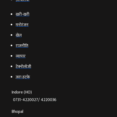
खरी-खरी
मनोरंजन
खेल
राजनीति
व्‍यापार
टेक्‍नोलॉजी
ज़रा हटके
Indore (HO)
0731-4220027/ 4220036
Bhopal