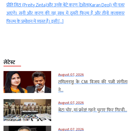
 Deol) भी नजर
फिल्म का ट्रेलर सामने आया, जो खूब तारीफें बटोर रहा है. जैसे-जैसे 
तीनों कलाकार
करीब आ रही है, वैसे ही इसे लेकर नए-नए अपडेट्स भी सामने आ […]
लेटेस्ट
August 07, 2026
तमिलनाडु के CM विजय की पत्नी संगीता
ने...
August 07, 2026
बेटा चोर, मां फ्रॉड! गहने चुराए फिर गिरवी...
August 07, 2026