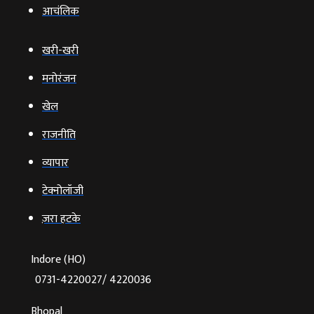
आचंलिक
खरी-खरी
मनोरंजन
खेल
राजनीति
व्‍यापार
टेक्‍नोलॉजी
ज़रा हटके
Indore (HO)
0731-4220027/ 4220036
Bhopal