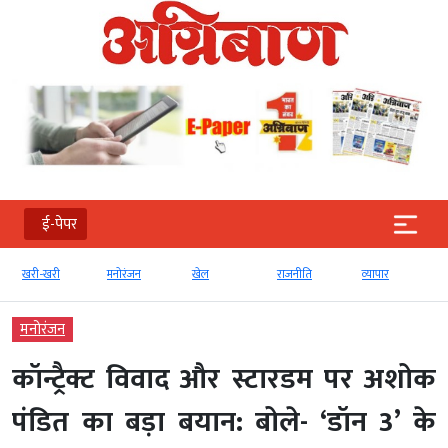
ई-पेपर
मनोरंजन
खेल
राजनीति
व्‍यापार
टेक्‍नोलॉजी
मनोरंजन
कॉन्ट्रैक्ट विवाद और स्टारडम पर अशोक
पंडित का बड़ा बयान: बोले- ‘डॉन 3’ के