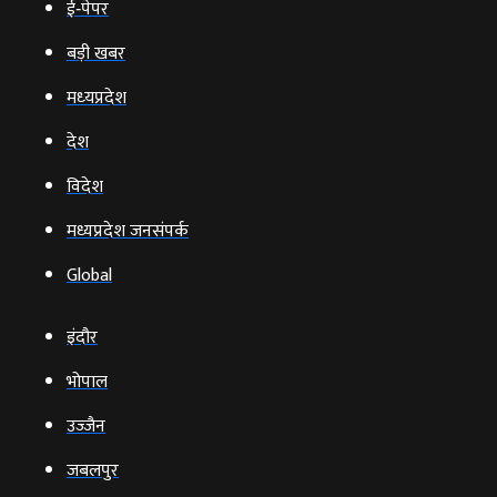
ई‑पेपर
बड़ी खबर
मध्‍यप्रदेश
देश
विदेश
मध्यप्रदेश जनसंपर्क
Global
इंदौर
भोपाल
उज्‍जैन
जबलपुर