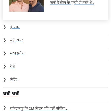
सनी देओल के गुस्से से डरते थे...
❯
ई-पेपर
❯
बड़ी खबर
❯
मध्य प्रदेश
❯
देश
❯
विदेश
अभी-अभी
❯
तमिलनाडु के CM विजय की पत्नी संगीता...