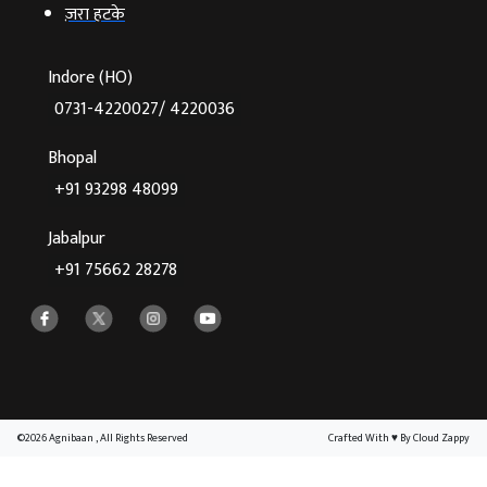
ज़रा हटके
Indore (HO)
0731-4220027/ 4220036
Bhopal
+91 93298 48099
Jabalpur
+91 75662 28278
©2026 Agnibaan , All Rights Reserved
Crafted With
♥
By Cloud Zappy