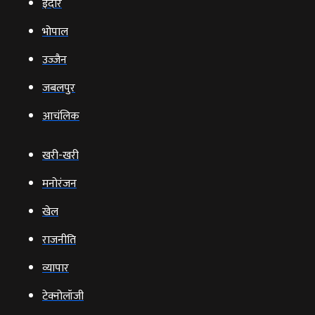
इंदौर
भोपाल
उज्‍जैन
जबलपुर
आचंलिक
खरी-खरी
मनोरंजन
खेल
राजनीति
व्‍यापार
टेक्‍नोलॉजी