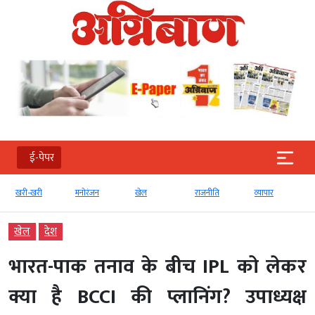
ई-पेपर
खरी-खरी
मनोरंजन
खेल
राजनीति
व्‍यापार
खेल
देश
भारत-पाक तनाव के बीच IPL को लेकर
क्या है BCCI की प्लानिंग? उपाध्यक्ष