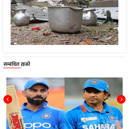
सम्बंधित ख़बरें