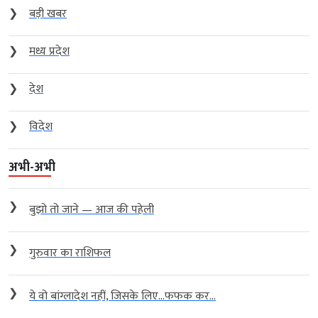
❯
बड़ी खबर
❯
मध्य प्रदेश
❯
देश
❯
विदेश
अभी-अभी
❯
बुझो तो जाने — आज की पहेली
❯
गुरुवार का राशिफल
❯
ये वो बांग्लादेश नहीं, जिसके लिए…फफक कर...