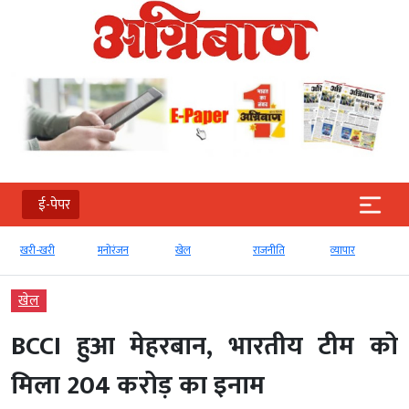
ई-पेपर
खरी-खरी
मनोरंजन
खेल
राजनीति
व्‍यापार
खेल
BCCI हुआ मेहरबान, भारतीय टीम को
मिला 204 करोड़ का इनाम