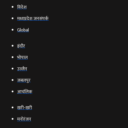
विदेश
मध्यप्रदेश जनसंपर्क
Global
इंदौर
भोपाल
उज्‍जैन
जबलपुर
आचंलिक
खरी-खरी
मनोरंजन