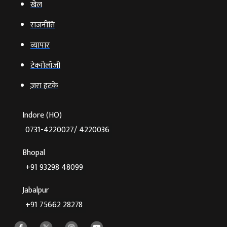
खेल
राजनीति
व्‍यापार
टेक्‍नोलॉजी
ज़रा हटके
Indore (HO)
0731-4220027/ 4220036
Bhopal
+91 93298 48099
Jabalpur
+91 75662 28278