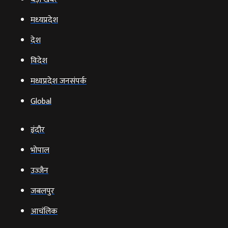
मध्‍यप्रदेश
देश
विदेश
मध्यप्रदेश जनसंपर्क
Global
इंदौर
भोपाल
उज्‍जैन
जबलपुर
आचंलिक