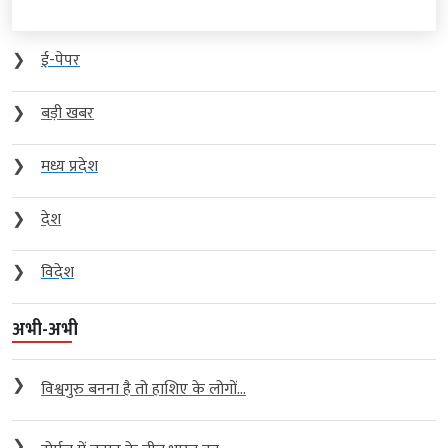
❯
ई-पेपर
❯
बड़ी खबर
❯
मध्य प्रदेश
❯
देश
❯
विदेश
अभी-अभी
❯
विश्वगुरु बनना है तो हाशिए के लोगों...
❯