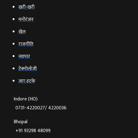
खरी-खरी
मनोरंजन
खेल
राजनीति
व्‍यापार
टेक्‍नोलॉजी
ज़रा हटके
Indore (HO)
0731-4220027/ 4220036
Bhopal
+91 93298 48099