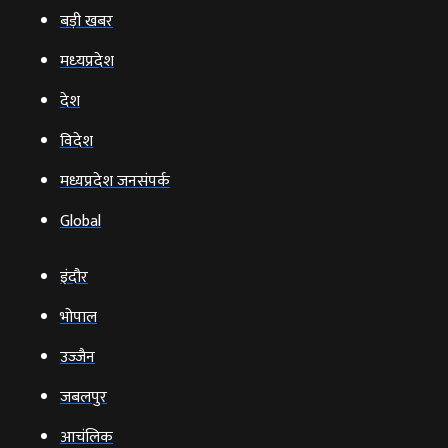
बड़ी खबर
मध्‍यप्रदेश
देश
विदेश
मध्यप्रदेश जनसंपर्क
Global
इंदौर
भोपाल
उज्‍जैन
जबलपुर
आचंलिक