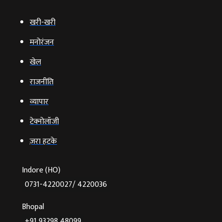
खरी-खरी
मनोरंजन
खेल
राजनीति
व्‍यापार
टेक्‍नोलॉजी
ज़रा हटके
Indore (HO)
0731-4220027/ 4220036
Bhopal
+91 93298 48099