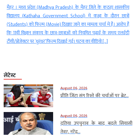
जिले के कठहा शासकीय
नई दिल्ली। भारत लंबी दूरी तक सटीक हमला करने में सक्
षा के दौरान छात्रों
तकनीक (Indigenous drone technology) को तेजी से आ
चर्चा में है। आरोप है
इसी दिशा में विकसित किया गया ‘काल’ (The Drone Era) 
ित पढ़ाई के समय एलईडी
का वन-वे अटैक ड्रोन जल्द भारतीय सेना के बेड़े का हिस्सा बन
ीडियो […]
दुश्मन […]
लेटेस्ट
August 06, 2026
प्रीति जिंटा संग रिश्ते की चर्चाओं पर ब्रेट...
August 06, 2026
दतिया उपचुनाव के बाद बदले सियासी
तेवर, नरेंद्र...