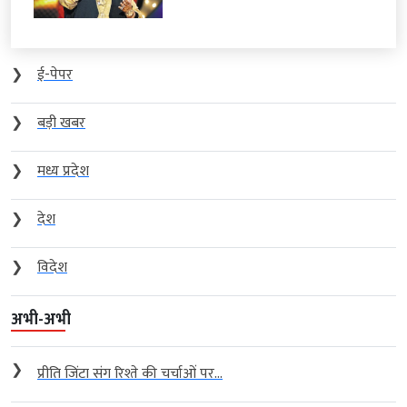
❯
ई-पेपर
❯
बड़ी खबर
❯
मध्य प्रदेश
❯
देश
❯
विदेश
अभी-अभी
❯
प्रीति जिंटा संग रिश्ते की चर्चाओं पर...