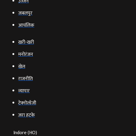
उज्‍जैन
जबलपुर
आचंलिक
खरी-खरी
मनोरंजन
खेल
राजनीति
व्‍यापार
टेक्‍नोलॉजी
ज़रा हटके
Indore (HO)