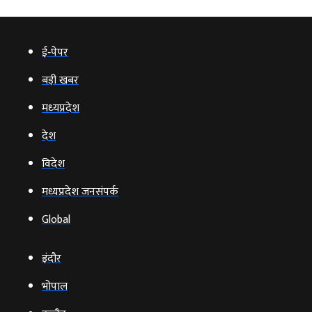
ई‑पेपर
बड़ी खबर
मध्‍यप्रदेश
देश
विदेश
मध्यप्रदेश जनसंपर्क
Global
इंदौर
भोपाल