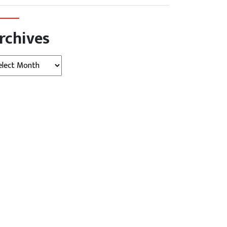
rchives
hives