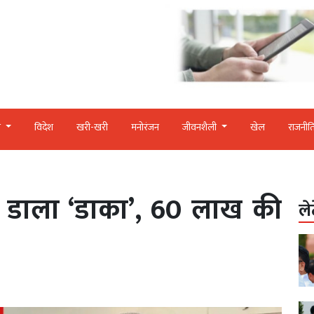
र
विदेश
खरी-खरी
मनोरंजन
जीवनशैली
खेल
राजनीत
ें डाला ‘डाका’, 60 लाख की
ले