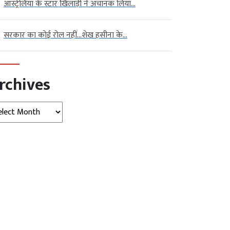
ऑस्ट्रेलिया के स्टार खिलाड़ी ने अचानक लिया...
सरकार का कोई रोल नहीं…शेख हसीना के...
rchives
hives
न्यूज़ (Indore
बड़ी
मध्‍यप्रदेश
बड़ी खबर
व्‍यापार
)
खबर
सेना के लिए 2500 लॉजिस्टिक्स ड्रोन
ूर्यकांत का मध्य प्रदेश दौरा:
खरीदेगी सरकार…...
ल दर्शन...
August 07, 2026
AGNIBAN
August 07,
Kalyan
नई दिल्ली। चीन (China) और पाकिस्तान
Singh