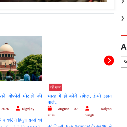
❯
❯
A
Arc
बड़ी खबर
इंदौर 
News
ाने बोफोर्स घोटाले की
भारत में ही बनेंगे राफेल, ऊंची उड़ान
CJI स
वाले...
महाका
, 2026
Digvijay
August 07,
Kalyan
2026
Singh
रीम कोर्ट ने हिंदुजा ब्रदर्स को
2026
नई दिल्ली। फ्रांस (France) के सहयोग से