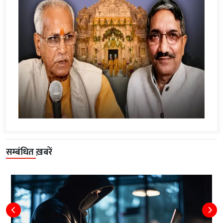
सम्बंधित ख़बरें