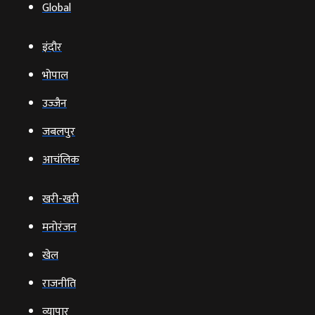
Global
इंदौर
भोपाल
उज्‍जैन
जबलपुर
आचंलिक
खरी-खरी
मनोरंजन
खेल
राजनीति
व्‍यापार