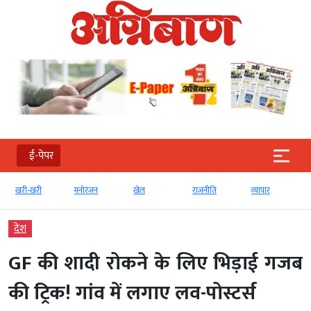
ई-पेपर
री-खरी
मनोरंजन
खेल
राजनीति
व्‍यापार
टेक्‍नोल
देश
GF की शादी रोकने के लिए भिड़ाई गजब
की ट्रिक! गांव में लगाए लव-पोस्टर्स