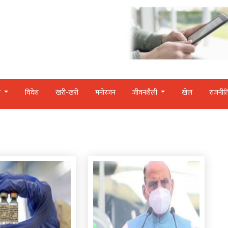
र
विदेश
खरी-खरी
मनोरंजन
जीवनशैली
खेल
राजनीत