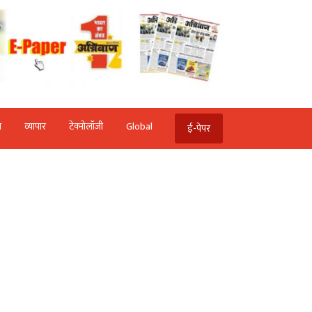
ि
व्‍यापार
टेक्‍नोलॉजी
Global
ई-पेपर