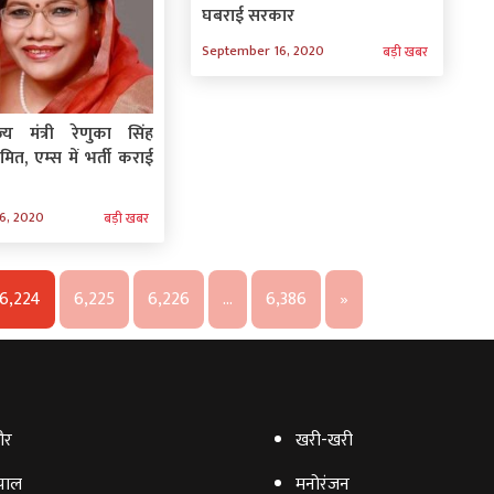
घबराई सरकार
September 16, 2020
बड़ी खबर
ाज्य मंत्री रेणुका सिंह
मित, एम्‍स में भर्ती कराई
6, 2020
बड़ी खबर
6,224
6,225
6,226
…
6,386
»
ौर
खरी-खरी
पाल
मनोरंजन