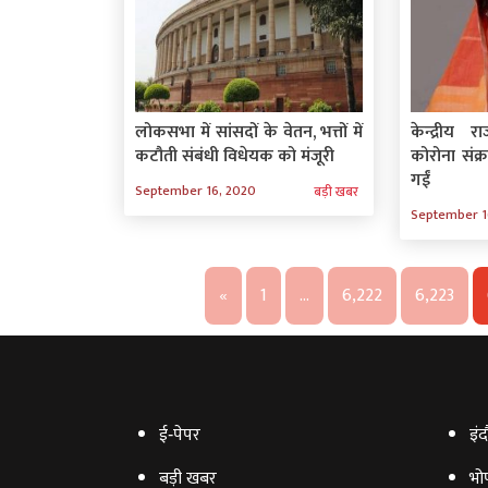
लोकसभा में सांसदों के वेतन, भत्तों में
केन्द्रीय र
कटौती संबंधी विधेयक को मंजूरी
कोरोना संक्र
गईं
September 16, 2020
बड़ी खबर
September 1
«
1
…
6,222
6,223
ई‑पेपर
इंद
बड़ी खबर
भो