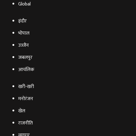
Global
इंदौर
भोपाल
उज्‍जैन
जबलपुर
आचंलिक
खरी-खरी
मनोरंजन
खेल
राजनीति
व्‍यापार