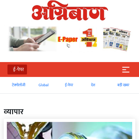
ई-पेपर
टेक्‍नोलॉजी
Global
ई-पेपर
देश
बड़ी खबर
व्‍यापार