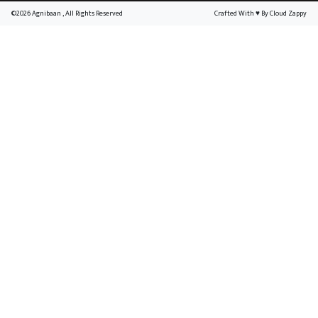
©2026 Agnibaan , All Rights Reserved
Crafted With
♥
By Cloud Zappy