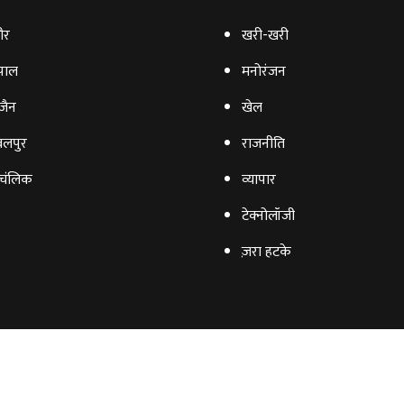
ौर
खरी-खरी
पाल
मनोरंजन
‍जैन
खेल
लपुर
राजनीति
चंलिक
व्‍यापार
टेक्‍नोलॉजी
ज़रा हटके