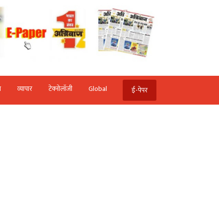
ि
व्‍यापार
टेक्‍नोलॉजी
Global
ई-पेपर