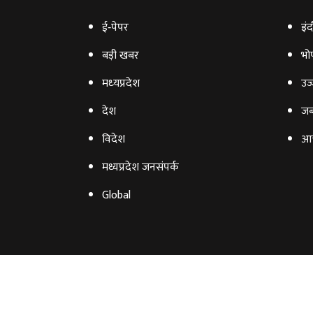
ई‑पेपर
इंद
बड़ी खबर
भो
मध्‍यप्रदेश
उज्
देश
जब
विदेश
आ
मध्यप्रदेश जनसंपर्क
Global
©2026 Agnibaan , All Rights Reserved