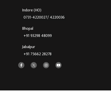
Indore (HO)
0731-4220027/ 4220036
Bhopal
+91 93298 48099
Jabalpur
+91 75662 28278
Crafted With
♥
By Cloud Zappy