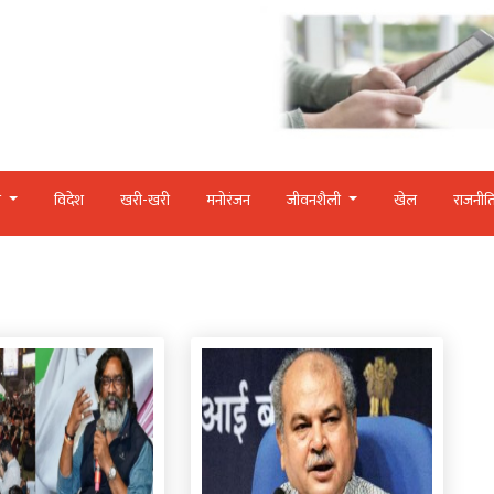
र
विदेश
खरी-खरी
मनोरंजन
जीवनशैली
खेल
राजनीत