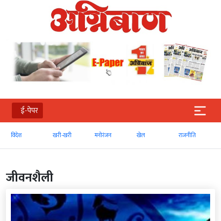
ई-पेपर
खरी-खरी
मनोरंजन
खेल
राजनीति
व्‍यापार
जीवनशैली