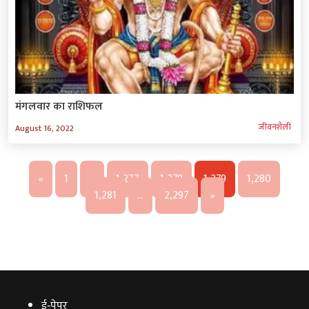
मंगलवार का राशिफल
जीवनशैली
August 16, 2022
«
1
…
1,277
1,278
1,279
1,280
1,281
…
2,297
»
ई‑पेपर