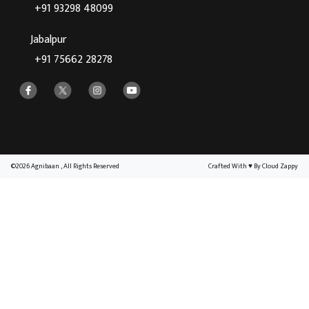
+91 93298 48099
Jabalpur
+91 75662 28278
©2026 Agnibaan , All Rights Reserved
Crafted With
♥
By Cloud Zappy