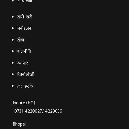
आचंलिक
खरी-खरी
मनोरंजन
खेल
राजनीति
व्‍यापार
टेक्‍नोलॉजी
ज़रा हटके
Indore (HO)
0731-4220027/ 4220036
Bhopal