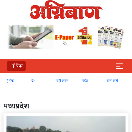
ई-पेपर
ई-पेपर
देश
बड़ी खबर
विदेश
खरी-खरी
मध्‍यप्रदेश