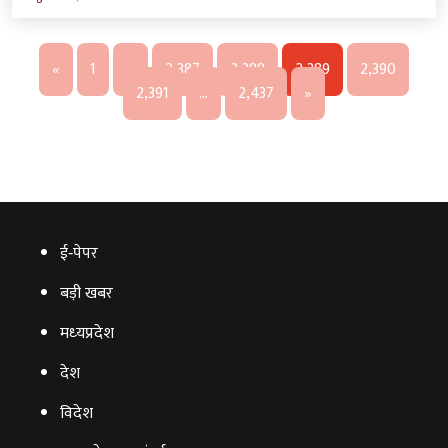
«
1
…
2,387
2,388
2,389
2,390
2,391
…
2,437
»
ई‑पेपर
बड़ी खबर
मध्‍यप्रदेश
देश
विदेश