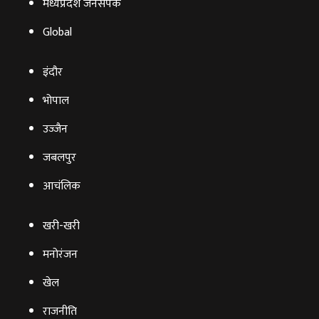
मध्यप्रदेश जनसंपर्क
Global
इंदौर
भोपाल
उज्‍जैन
जबलपुर
आचंलिक
खरी-खरी
मनोरंजन
खेल
राजनीति