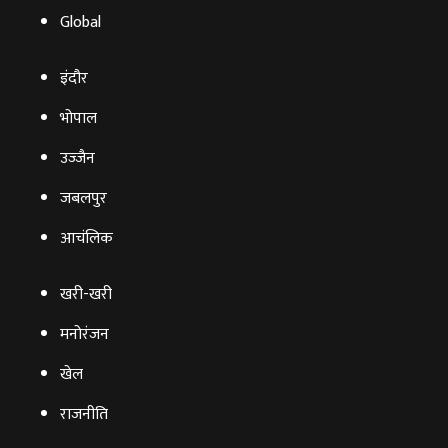
Global
इंदौर
भोपाल
उज्‍जैन
जबलपुर
आचंलिक
खरी-खरी
मनोरंजन
खेल
राजनीति