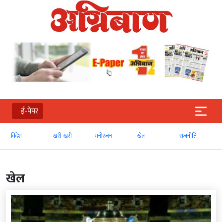
ई-पेपर
खरी-खरी
मनोरंजन
खेल
राजनीति
व्‍यापार
खेल