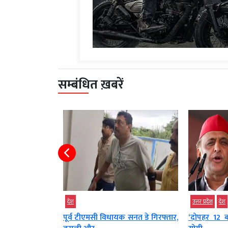
सम्बंधित ख़बरें
उत्तर प्रदेश
देश
देश
 सनत डे गिरफ्तार,
‘दोपहर 12 बजे आंख खुलती है’, CM
हनीट्रैप में