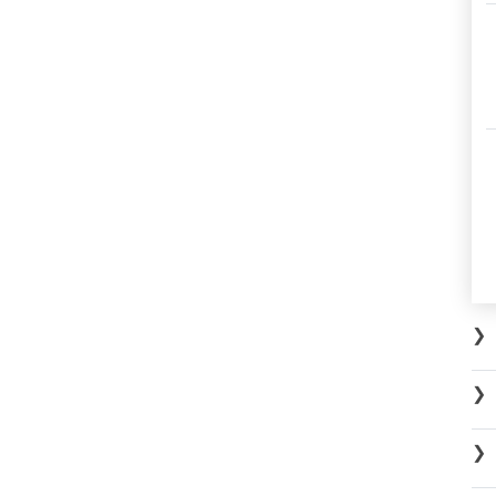
❯
❯
❯