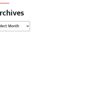
rchives
hives
्रदेश
देश
देश
लिए 5 रुपये… तो बौखलाई मां ने...
कॉन्वेंट स्कूल में आधी रात भारी हंगामा…