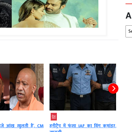
A
Arc
उत्तर प्रदेश
देश
उत्तर प
 फंसा IAF का विंग कमांडर,
शादी के बाद गायब हुआ पति, सास-
खर्च 