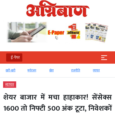
ई-पेपर
खरी-खरी
मनोरंजन
खेल
राजनीति
व्‍यापार
टे
व्‍यापार
शेयर बाजार में मचा हाहाकार! सेंसेक्स
1600 तो निफ्टी 500 अंक टूटा, निवेशकों