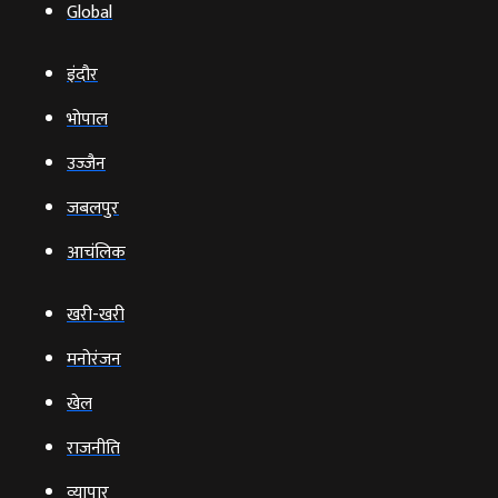
Global
इंदौर
भोपाल
उज्‍जैन
जबलपुर
आचंलिक
खरी-खरी
मनोरंजन
खेल
राजनीति
व्‍यापार