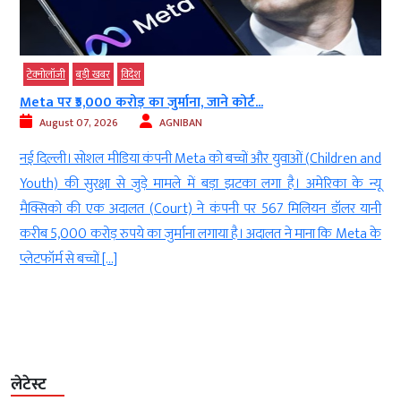
विदेश
बड़ी खबर
व्‍यापार
ोड़ का जुर्माना, जाने कोर्ट...
पेट्रोल में एथेनॉल के
26
AGNIBAN
August 07, 2026
ीडिया कंपनी Meta को बच्चों और युवाओं (Children and
नई दिल्ली। पेट्रोल (Pe
 से जुड़े मामले में बड़ा झटका लगा है। अमेरिका के न्यू
लेकर बहुत सारे लोग विर
अदालत (Court) ने कंपनी पर 567 मिलियन डॉलर यानी
(Biogas Production) 
रुपये का जुर्माना लगाया है। अदालत ने माना कि Meta के
‘गोबरधन’ (National
…]
दी है। 23,731 करोड़ रुपय
लेटेस्ट