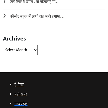
❯
खर्च लिए 5 रुपये… तो बौखलाई मां...
❯
कॉन्वेंट स्कूल में आधी रात भारी हंगामा…...
Archives
Archives
ई‑पेपर
बड़ी खबर
मध्‍यप्रदेश