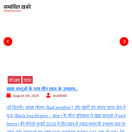
सम्बंधित ख़बरें
टेक्‍नोलॉजी
बड़ी खबर
विदेश
भारत ने फ्रांस के छठी पीढ़ी के लड़ाकू...
August 08, 2026
AGNIBAN
ं
नई दिल्ली। रक्षा मंत्रालय (Ministry of Defence) ने फ्रांस सरकार (France
d
Government) की अगुवाई वाले फ्यूचर कॉम्बैट एयर सिस्टम (Future
र
Combat Air System- FCAS) के तहत विकसित किए जा रहे छठी पीढ़ी के