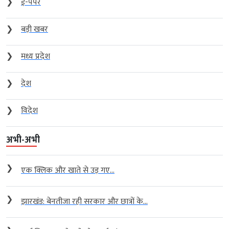
❯
ई-पेपर
❯
बड़ी खबर
❯
मध्य प्रदेश
❯
देश
❯
विदेश
अभी-अभी
❯
एक क्लिक और खाते से उड़ गए...
❯
झारखंड: बेनतीजा रही सरकार और छात्रों के...