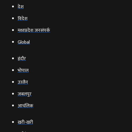
देश
विदेश
मध्यप्रदेश जनसंपर्क
Global
इंदौर
भोपाल
उज्‍जैन
जबलपुर
आचंलिक
खरी-खरी