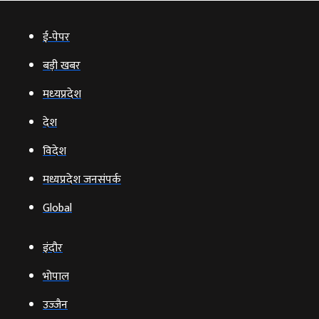
ई‑पेपर
बड़ी खबर
मध्‍यप्रदेश
देश
विदेश
मध्यप्रदेश जनसंपर्क
Global
इंदौर
भोपाल
उज्‍जैन