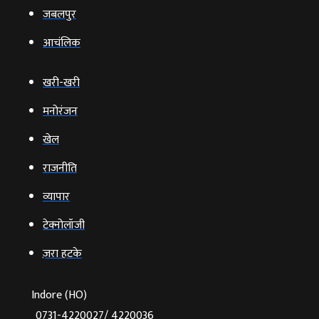
जबलपुर
आचंलिक
खरी-खरी
मनोरंजन
खेल
राजनीति
व्‍यापार
टेक्‍नोलॉजी
ज़रा हटके
Indore (HO)
0731-4220027/ 4220036