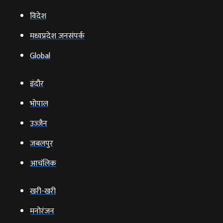
विदेश
मध्यप्रदेश जनसंपर्क
Global
इंदौर
भोपाल
उज्‍जैन
जबलपुर
आचंलिक
खरी-खरी
मनोरंजन