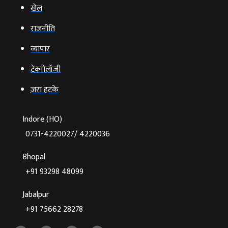
खेल
राजनीति
व्‍यापार
टेक्‍नोलॉजी
ज़रा हटके
Indore (HO)
0731-4220027/ 4220036
Bhopal
+91 93298 48099
Jabalpur
+91 75662 28278