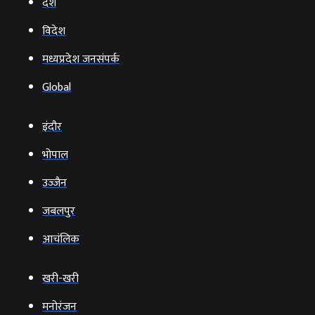
देश
विदेश
मध्यप्रदेश जनसंपर्क
Global
इंदौर
भोपाल
उज्‍जैन
जबलपुर
आचंलिक
खरी-खरी
मनोरंजन