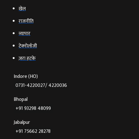
खेल
राजनीति
व्‍यापार
टेक्‍नोलॉजी
ज़रा हटके
Indore (HO)
0731-4220027/ 4220036
Bhopal
+91 93298 48099
Jabalpur
+91 75662 28278