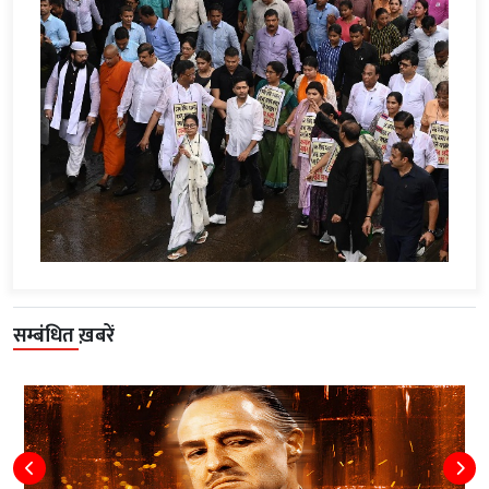
सम्बंधित ख़बरें