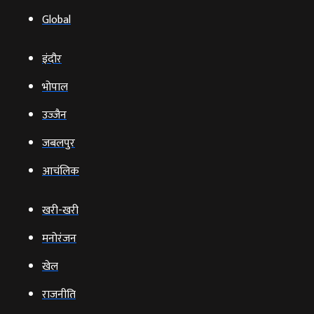
Global
इंदौर
भोपाल
उज्‍जैन
जबलपुर
आचंलिक
खरी-खरी
मनोरंजन
खेल
राजनीति