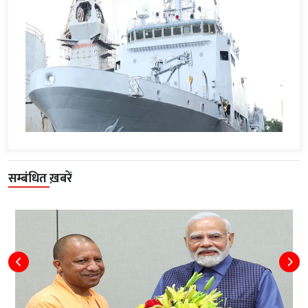
सम्बंधित ख़बरें