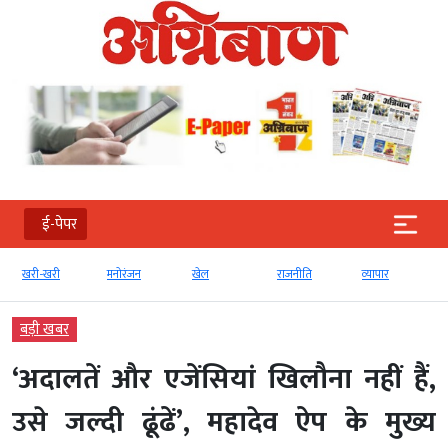
ई-पेपर
खरी-खरी
मनोरंजन
खेल
राजनीति
व्‍यापार
बड़ी खबर
‘अदालतें और एजेंसियां खिलौना नहीं हैं,
उसे जल्दी ढूंढें’, महादेव ऐप के मुख्य