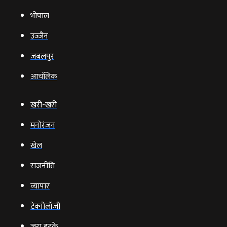
भोपाल
उज्‍जैन
जबलपुर
आचंलिक
खरी-खरी
मनोरंजन
खेल
राजनीति
व्‍यापार
टेक्‍नोलॉजी
ज़रा हटके