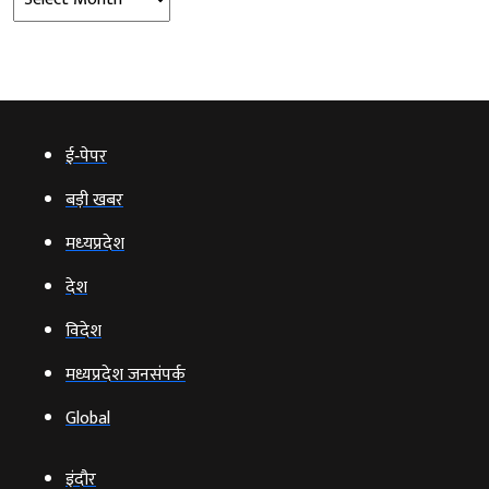
ई‑पेपर
बड़ी खबर
मध्‍यप्रदेश
देश
विदेश
मध्यप्रदेश जनसंपर्क
Global
इंदौर