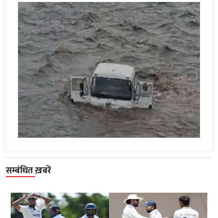
सम्बंधित ख़बरें