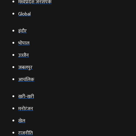
मध्यप्रदेश जनसंपर्क
Global
इंदौर
भोपाल
उज्‍जैन
जबलपुर
आचंलिक
खरी-खरी
मनोरंजन
खेल
राजनीति