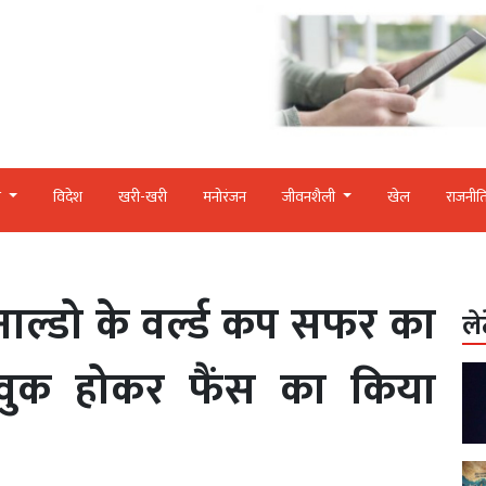
र
विदेश
खरी-खरी
मनोरंजन
जीवनशैली
खेल
राजनीत
ोनाल्डो के वर्ल्ड कप सफर का
ले
ावुक होकर फैंस का किया