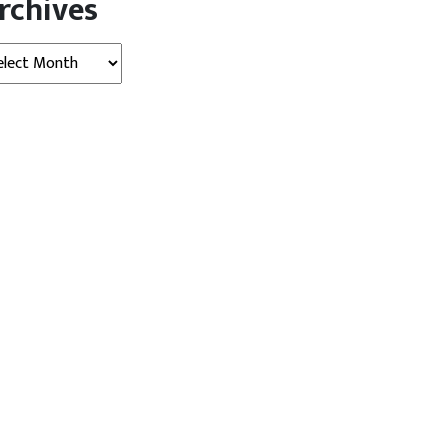
rchives
hives