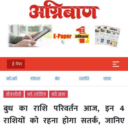
ई-पेपर
खरी-खरी
मनोरंजन
खेल
राजनीति
व्‍यापार
जीवनशैली
धर्म-ज्‍योतिष
बड़ी खबर
बुध का राशि परिवर्तन आज, इन 4
राशियों को रहना होगा सतर्क, जानिए