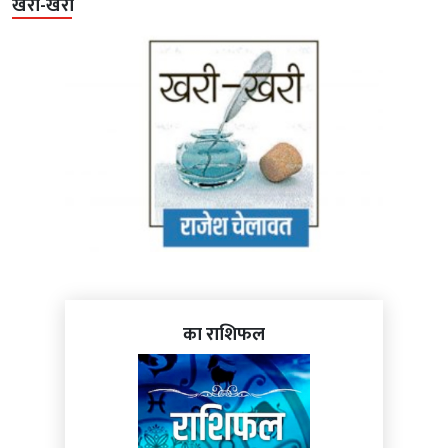
खरी-खरी
का राशिफल