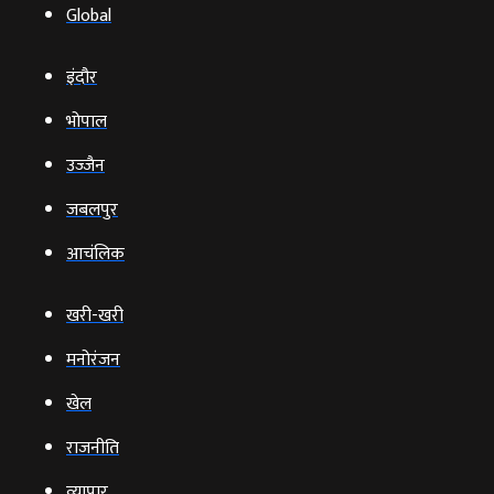
Global
इंदौर
भोपाल
उज्‍जैन
जबलपुर
आचंलिक
खरी-खरी
मनोरंजन
खेल
राजनीति
व्‍यापार