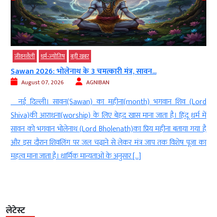
जीवनशैली
धर्म-ज्‍योतिष
बड़ी खबर
Sawan 2026: भोलेनाथ के 3 चमत्कारी मंत्र, सावन...
August 07, 2026
AGNIBAN
ल
नई दिल्ली। सावन(Sawan) का महीना(month) भगवान शिव (Lord
े
Shiva)की आराधना(worship) के लिए बेहद खास माना जाता है। हिंदू धर्म में
े
सावन को भगवान भोलेनाथ (Lord Bholenath)का प्रिय महीना बताया गया है
ं
और इस दौरान शिवलिंग पर जल चढ़ाने से लेकर मंत्र जाप तक विशेष पूजा का
महत्व माना जाता है। धार्मिक मान्यताओं के अनुसार […]
लेटेस्ट