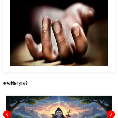
सम्बंधित ख़बरें