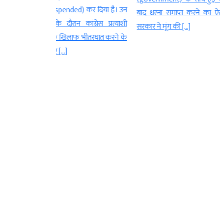
Station) का श
ed) कर दिया है। उन
बाद धरना समाप्त करने का ऐलान किया.
को हरी झंडी 
कांग्रेस प्रत्याशी
सरकार ने मूंग की […]
साथ ही निशातपु
ाफ भीतरघात करने के