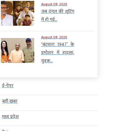
August 08, 2026
 के तहत तीन जिलों के कलेक्टर
सहित मालवा और नर्मदापुरम संभाग के 19
जब दंगल की शूटिंग
ector) बदले गए हैं, जबकि कई वरिष्ठ
किसान संगठनों के बैनर तले हजारों किसान
में हो गई...
रियों को नए विभागों और अतिरिक्त
भोपाल पहुंच गए हैं। प्रदर्शनकारी […]
[…]
August 08, 2026
‘बंटवारा 1947’ के
प्रमोशन में हादसा,
युवक...
ई-पेपर
बड़ी खबर
मध्य प्रदेश