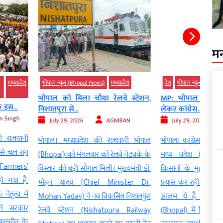
म
Bhopal News)
मध्‍यप्रदेश
देश
भोपाल न्यूज़ (Bhopal News)
मध्‍यप्रदेश
बड़ी
खबर
ला चौथा रेलवे स्टेशन,
MP: भोपाल में किसान आंदोलन को
MP म
.
लेकर कांग्रेस...
तबादले
026
AGNIBAN
July 29, 2026
AGNIBAN
Ju
प्रदेश की राजधानी भोपाल
भोपाल। कांग्रेस पार्टी (Congress Party)
भोपा
ंगलवार को रेलवे नेटवर्क के
मध्य प्रदेश (Madhya Pradesh) में
Prad
ी सौगात मिली। मुख्यमंत्री डॉ.
किसानों के मुद्दे पर सरकार को घेरने का
प्रशा
(Chief Minister Dr.
प्रयास कर रही है। किसानों के आक्रोश का
तबादल
 ने नव विकसित निशातपुरा
आलम ये है कि देर रात तक भोपाल
आठ अधि
न (Nishatpura Railway
(Bhopal) में किसान सड़कों पर बैठे रहे।
किया ह