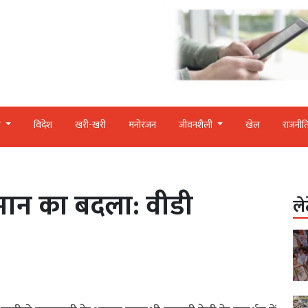
र
विदेश
खरी-खरी
मनोरंजन
जीवनशैली
खेल
राजनीत
ान का बदला: वीडी
ले