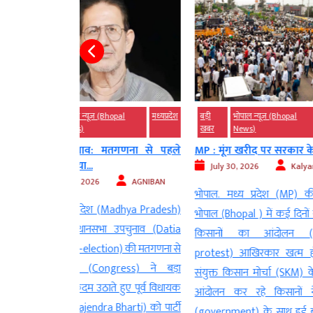
Bhopal
मध्‍यप्रदेश
बड़ी
भोपाल न्यूज़ (Bhopal
मध्‍यप्रदेश
भोपाल न्यूज़ (
खबर
News)
भोपाल को मि
मतगणना से पहले
MP : मूंग खरीद पर सरकार के इस...
निशातपुरा से..
July 30, 2026
Kalyan Singh
July 29, 2
AGNIBAN
भोपाल. मध्य प्रदेश (MP) की राजधानी
भोपाल। मध्य
 (Madhya Pradesh)
भोपाल (Bhopal ) में कई दिनों से चल रहा
(Bhopal) को म
 उपचुनाव (Datia
किसानों का आंदोलन (Farmers’
विस्तार की बड़
on) की मतगणना से
protest) आखिरकार खत्म हो गया है.
मोहन यादव 
ngress) ने बड़ा
संयुक्त किसान मोर्चा (SKM) के नेतृत्व में
Mohan Yadav)
े हुए पूर्व विधायक
आंदोलन कर रहे किसानों ने सरकार
रेलवे स्टेश
ra Bharti) को पार्टी
(government) के साथ हुई बातचीत के