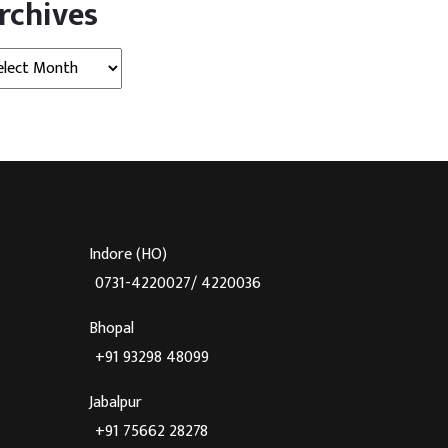
rchives
hives
Indore (HO)
0731-4220027/ 4220036
Bhopal
+91 93298 48099
Jabalpur
+91 75662 28278