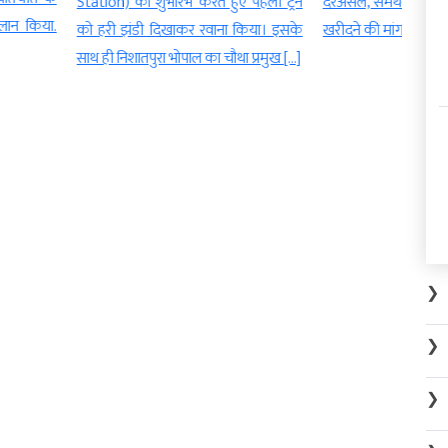
ुभारंभ करते हुए पहली ट्रेन
दरअसल, समर्थन मूल्य पर मूंग की पूरी उपज
आदेश
दिखाकर रवाना किया। इसके
खरीदने की मांग को लेकर भोपाल […]
(Coll
रा भोपाल का चौथा प्रमुख […]
अधिका
प्रभार 
❯
❯
❯