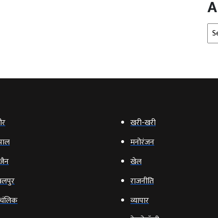
A
Arc
ौर
खरी-खरी
पाल
मनोरंजन
‍जैन
खेल
लपुर
राजनीति
चंलिक
व्‍यापार