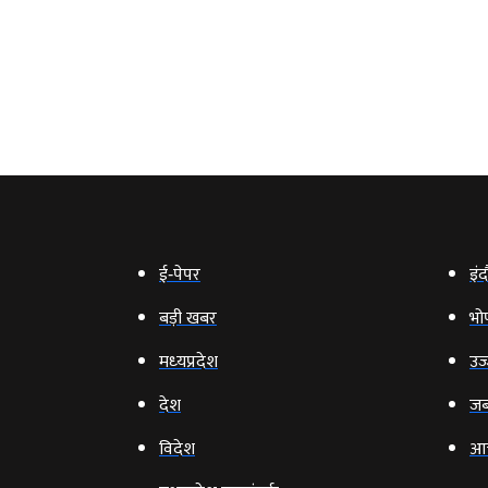
ई‑पेपर
इंद
बड़ी खबर
भो
मध्‍यप्रदेश
उज्
देश
जब
विदेश
आ