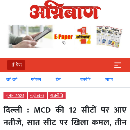
ई-पेपर
खरी-खरी
मनोरंजन
खेल
राजनीति
व्‍यापार
टेक
चुनाव 2025
बड़ी खबर
राजनीति
दिल्ली : MCD की 12 सीटों पर आए
नतीजे, सात सीट पर खिला कमल, तीन