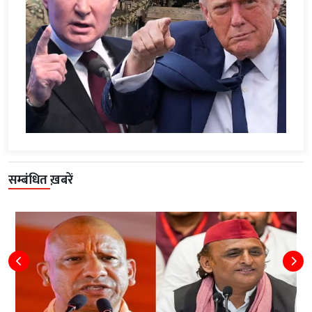
सम्बंधित ख़बरें