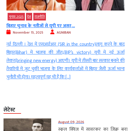
ाजनीति
चुनाव 2025
देश
राजनीत
ीजों से यूपी पर असर,...
बिहार की शानदार जीत 
2025
AGNIBAN
November 15, 2025
 में एसआईआर (SIR in the country)लागू करने के बाद
नई दिल्‍ली । बिहार विधा
 भाजपा की जीत,(BJP’s victory) यूपी में नई ऊर्जा
नेतृत्व वाले राष्ट्रीय
w energy) आएगी। यूपी में तीसरी बार सरकार बनाने की
बढ़त के बाद भगवा पार्टी
चुकी भाजपा के लिए कार्यकर्ताओं में बिहार जैसी ऊर्जा भरना
अनुसार, NDA दो-तिहाई 
्वपूर्ण यह भी है कि […]
कांग्रेस और […]
लेटेस्ट
August 09, 2026
स्कूल क्विज में सावरकर का जिक्र बना