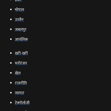
भोपाल
उज्‍जैन
जबलपुर
आचंलिक
खरी-खरी
मनोरंजन
खेल
राजनीति
व्‍यापार
टेक्‍नोलॉजी