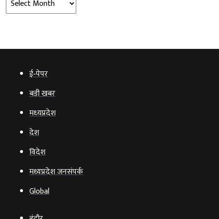
ई‑पेपर
बड़ी खबर
मध्‍यप्रदेश
देश
विदेश
मध्यप्रदेश जनसंपर्क
Global
इंदौर